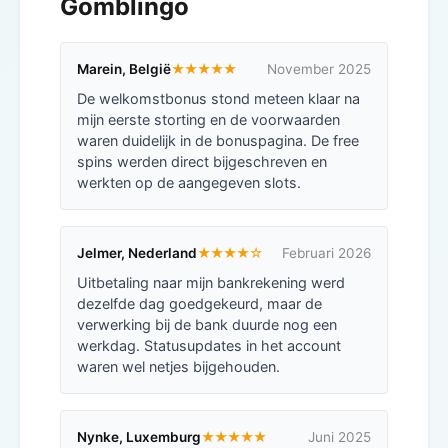
Gomblingo
Marein, België
★★★★★
November 2025
De welkomstbonus stond meteen klaar na
mijn eerste storting en de voorwaarden
waren duidelijk in de bonuspagina. De free
spins werden direct bijgeschreven en
werkten op de aangegeven slots.
Jelmer, Nederland
★★★★☆
Februari 2026
Uitbetaling naar mijn bankrekening werd
dezelfde dag goedgekeurd, maar de
verwerking bij de bank duurde nog een
werkdag. Statusupdates in het account
waren wel netjes bijgehouden.
Nynke, Luxemburg
★★★★★
Juni 2025