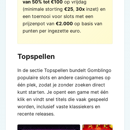
van 50% tot €100
op vrijdag
(minimale storting
€25
,
30x
inzet) en
een toernooi voor slots met een
prijzenpot van
€2.000
op basis van
punten per ingezette euro.
Topspellen
In de sectie Topspellen bundelt Gomblingo
populaire slots en andere casinogames op
één plek, zodat je zonder zoeken direct
kunt starten. Je opent een game met één
klik en vindt snel titels die vaak gespeeld
worden, inclusief vaste klassiekers en
recente releases.