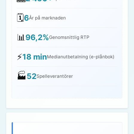
🗓️
6
År på marknaden
📊
96,2%
Genomsnittlig RTP
⚡
18 min
Medianutbetalning (e-plånbok)
🏭
52
Spelleverantörer