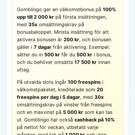
Gomblingo ger en välkomstbonus på
100%
upp till 2 000 kr
på första insättningen,
med
35x
omsättningskrav på
bonusbeloppet. Minsta insättning för att
aktivera bonusen är
200 kr
, och bonusen
gäller i
7 dagar
från aktivering. Exempel:
sätter du in
500 kr
får du
500 kr
i bonus,
och du behöver omsätta
17 500 kr
innan
uttag.
På utvalda slots ingår
100 freespins
i
välkomstpaketet, krediterade som
20
freespins per dag i 5 dagar
, med
30x
omsättningskrav på vinster från freespins
och en maxvinst på
5 000 kr
som kan tas
ut. Gomblingo har också
cashback på 10%
på nettot för veckan, utbetald varje
måndag, med tak på
1 000 kr
och utan